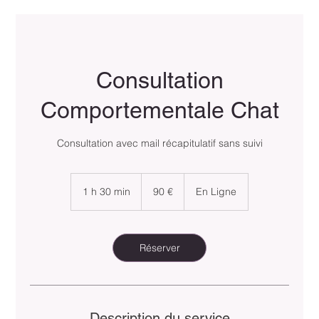
Consultation
Comportementale Chat
Consultation avec mail récapitulatif sans suivi
90
euros
1 h 30 min
1
90 €
En Ligne
3
0
m
i
Réserver
n
Description du service