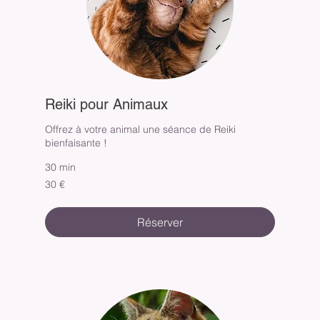
Reiki pour Animaux
Offrez à votre animal une séance de Reiki
bienfaisante !
30 min
30
30 €
euros
Réserver