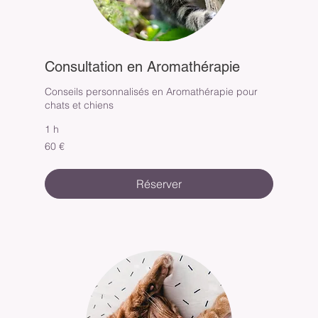
Consultation en Aromathérapie
Conseils personnalisés en Aromathérapie pour
chats et chiens
1 h
60
60 €
euros
Réserver