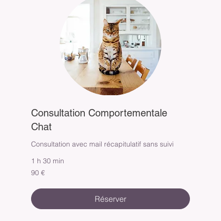
Consultation Comportementale
Chat
Consultation avec mail récapitulatif sans suivi
1 h 30 min
90
90 €
euros
Réserver