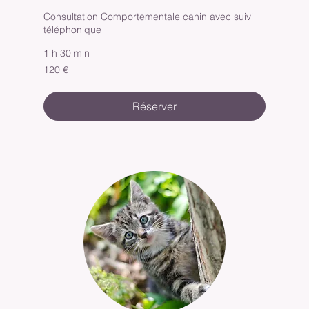
Consultation Comportementale canin avec suivi
téléphonique
1 h 30 min
120
120 €
euros
Réserver