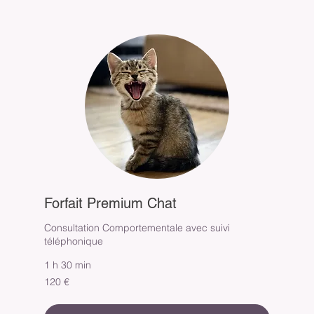
Forfait Premium Chat
Consultation Comportementale avec suivi
téléphonique
1 h 30 min
120
120 €
euros