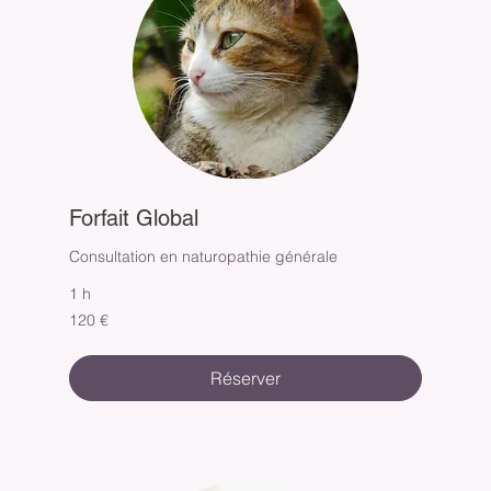
Forfait Global
Consultation en naturopathie générale
1 h
120
120 €
euros
Réserver