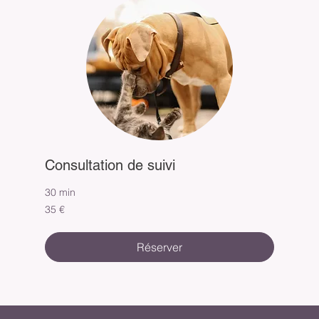
Consultation de suivi
30 min
35
35 €
euros
Réserver