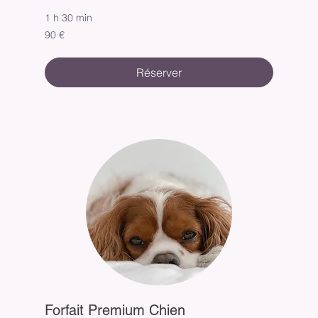
1 h 30 min
90
90 €
euros
Réserver
Forfait Premium Chien