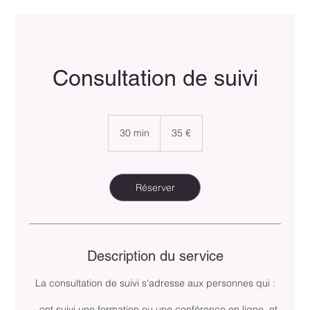
Consultation de suivi
35
euros
30 min
3
35 €
0
m
i
n
Réserver
Description du service
La consultation de suivi s'adresse aux personnes qui :
- ont suivi une formation ou une conférence en ligne, et