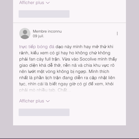
Afficher plus
J'aime
Répondre
Membre inconnu
09 juil.
trực tiếp bóng đá
 dạo này mình hay mở thử khi 
rảnh, kiểu xem có gì hay ho không chứ không 
phải fan cày full trận. Vừa vào Socolive mình thấy 
giao diện khá dễ thở, nền nã và chia khu vực rõ 
nên lướt một vòng không bị ngợp. Mình thích 
nhất là phần lịch trận đang diễn ra cập nhật liên 
tục, nhìn cái là biết ngay giờ có gì để xem, khỏi 
phải mò nhiều tab. Chất…
Afficher plus
J'aime
Répondre