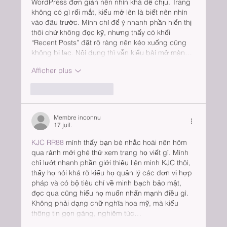
WordPress đơn giản nên nhìn khá dễ chịu. Trang 
không có gì rối mắt, kiểu mở lên là biết nên nhìn 
vào đâu trước. Mình chỉ để ý nhanh phần hiển thị 
thôi chứ không đọc kỹ, nhưng thấy có khối 
“Recent Posts” đặt rõ ràng nên kéo xuống cũng 
không bị lạc. Nội dung thì vẫn kiểu bài mở màn…
Afficher plus
J'aime
Répondre
Membre inconnu
17 juil.
KJC RR88
 mình thấy bạn bè nhắc hoài nên hôm 
qua rảnh mới ghé thử xem trang họ viết gì. Mình 
chỉ lướt nhanh phần giới thiệu liên minh KJC thôi, 
thấy họ nói khá rõ kiểu họ quản lý các đơn vị hợp 
pháp và có bộ tiêu chí về minh bạch bảo mật, 
đọc qua cũng hiểu họ muốn nhấn mạnh điều gì. 
Không phải dạng chữ nghĩa hoa mỹ, mà kiểu 
thông tin gọn gàng, nghiêm túc…