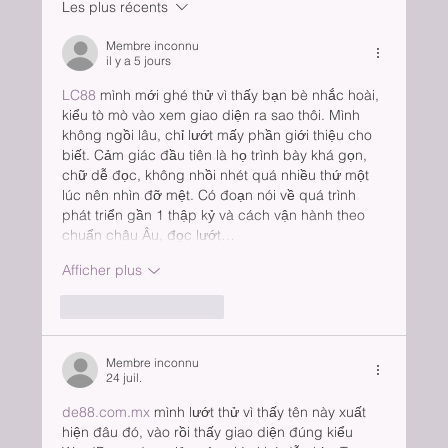
Les plus récents
Membre inconnu
il y a 5 jours
LC88
 mình mới ghé thử vì thấy bạn bè nhắc hoài, 
kiểu tò mò vào xem giao diện ra sao thôi. Mình 
không ngồi lâu, chỉ lướt mấy phần giới thiệu cho 
biết. Cảm giác đầu tiên là họ trình bày khá gọn, 
chữ dễ đọc, không nhồi nhét quá nhiều thứ một 
lúc nên nhìn đỡ mệt. Có đoạn nói về quá trình 
phát triển gần 1 thập kỷ và cách vận hành theo 
chuẩn châu Âu, đọc lướt…
Afficher plus
J'aime
Répondre
Membre inconnu
24 juil.
de88.com.mx
 mình lướt thử vì thấy tên này xuất 
hiện đâu đó, vào rồi thấy giao diện đúng kiểu 