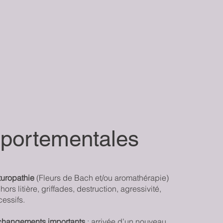
mportementales
turopathie
(Fleurs de Bach et/ou aromathérapie)
ors litière, griffades, destruction, agressivité,
essifs.
changements importants
: arrivée d’un nouveau