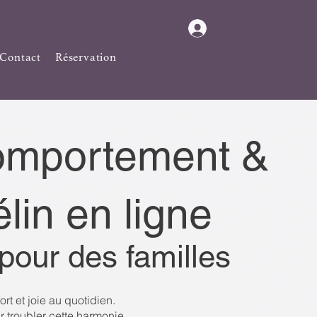
Se connecter
Contact
Réservation
Comportement &
lin en ligne
pour des familles
t et joie au quotidien.
 troubler cette harmonie.