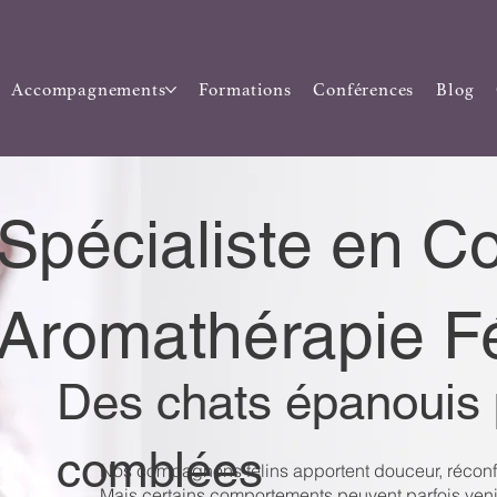
Accompagnements
Formations
Conférences
Blog
Spécialiste en 
Aromathérapie Fé
Des chats épanouis 
comblées
Nos compagnons félins apportent douceur, réconfor
Mais certains comportements peuvent parfois venir