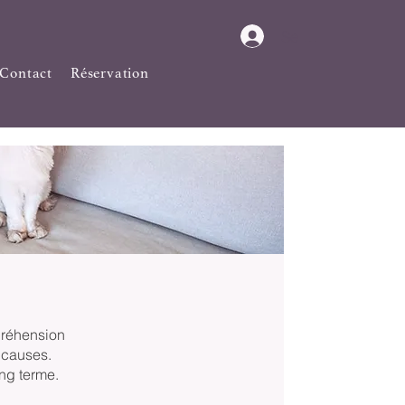
Se connecter
Contact
Réservation
mpréhension
s causes.
ong terme.