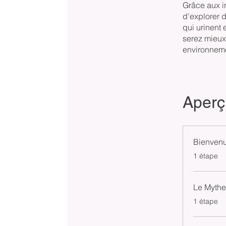
Grâce aux i
d'explorer 
qui urinent 
serez mieux
environneme
Aperç
Bienven
.
1 étape
Le Mythe
.
1 étape