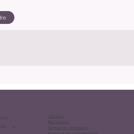
dre
Librairie
lines
Recherche
nts
Termes et conditions
Politique de confidentialité