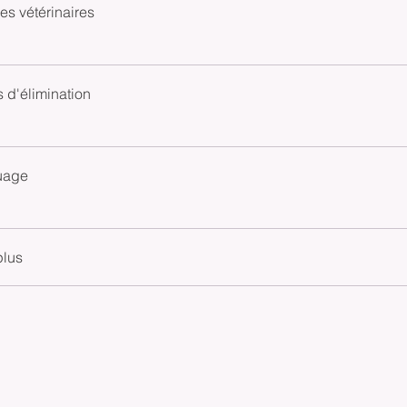
es vétérinaires
 d'élimination
uage
plus