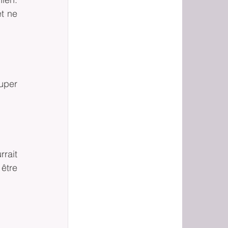
t ne 
uper 
rait 
être 