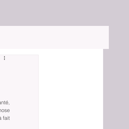
té, 
hose 
fait 