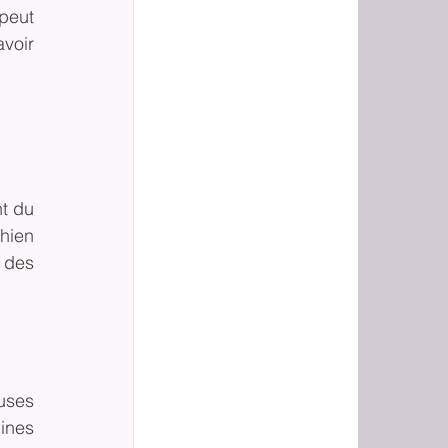
peut 
voir 
t du 
hien 
des 
uses 
ines 