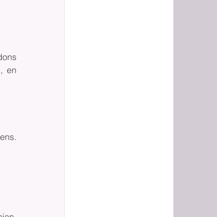
ons 
 en 
ens. 
ien. 