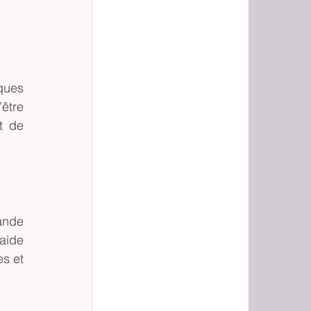
ques 
être 
 de 
ande 
aide 
s et 