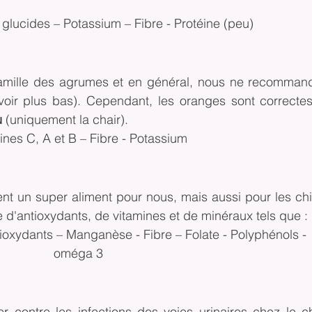
glucides – Potassium – Fibre - Protéine (peu)
 famille des agrumes et en général, nous ne recommand
ir plus bas). Cependant, les oranges sont correctes,
u
 (uniquement la chair). 
ines C, A et B – Fibre - Potassium
t un super aliment pour nous, mais aussi pour les chi
 d'antioxydants, de vitamines et de minéraux tels que :
tioxydants – Manganèse - Fibre – Folate - Polyphénols - 
oméga 3
r contre les infections des voies urinaires chez le ch