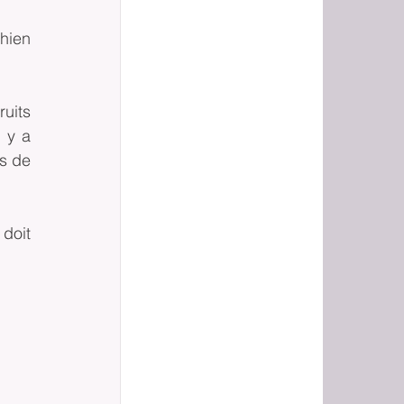
hien 
uits 
 y a 
s de 
doit 