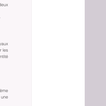
eux 
 
aux 
 les 
ité 
rème 
 une 