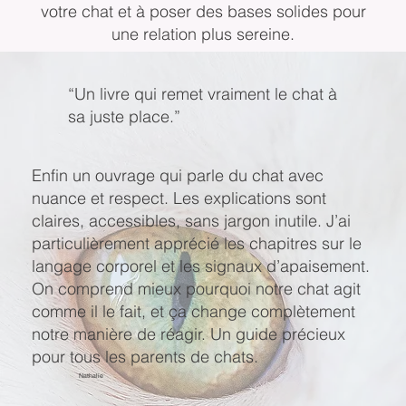
votre chat et à poser des bases solides pour
une relation plus sereine.
“Un livre qui remet vraiment le chat à
sa juste place.”
Enfin un ouvrage qui parle du chat avec
nuance et respect. Les explications sont
claires, accessibles, sans jargon inutile. J’ai
particulièrement apprécié les chapitres sur le
langage corporel et les signaux d’apaisement.
On comprend mieux pourquoi notre chat agit
comme il le fait, et ça change complètement
notre manière de réagir. Un guide précieux
pour tous les parents de chats.
Nathalie