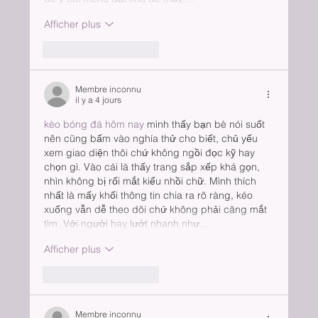
Afficher plus
J'aime
Répondre
Membre inconnu
il y a 4 jours
kèo bóng đá hôm nay
 mình thấy bạn bè nói suốt 
nên cũng bấm vào nghía thử cho biết, chủ yếu 
xem giao diện thôi chứ không ngồi đọc kỹ hay 
chọn gì. Vào cái là thấy trang sắp xếp khá gọn, 
nhìn không bị rối mắt kiểu nhồi chữ. Mình thích 
nhất là mấy khối thông tin chia ra rõ ràng, kéo 
xuống vẫn dễ theo dõi chứ không phải căng mắt 
tìm. Với người hay lướt nhanh như…
Afficher plus
J'aime
Répondre
Membre inconnu