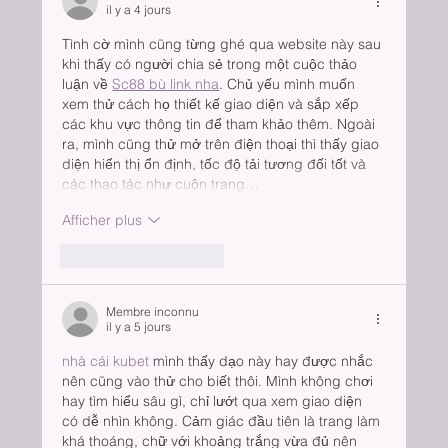
il y a 4 jours
Tình cờ mình cũng từng ghé qua website này sau 
khi thấy có người chia sẻ trong một cuộc thảo 
luận về 
Sc88 bù link nha
. Chủ yếu mình muốn 
xem thử cách họ thiết kế giao diện và sắp xếp 
các khu vực thông tin để tham khảo thêm. Ngoài 
ra, mình cũng thử mở trên điện thoại thì thấy giao 
diện hiển thị ổn định, tốc độ tải tương đối tốt và 
các thao tác như cuộn trang…
Afficher plus
J'aime
Répondre
Membre inconnu
il y a 5 jours
nhà cái kubet
 mình thấy dạo này hay được nhắc 
nên cũng vào thử cho biết thôi. Mình không chơi 
hay tìm hiểu sâu gì, chỉ lướt qua xem giao diện 
có dễ nhìn không. Cảm giác đầu tiên là trang làm 
khá thoáng, chữ với khoảng trắng vừa đủ nên 