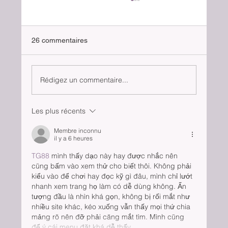
26 commentaires
Le chat parachutiste
Rédigez un commentaire...
Les plus récents
Membre inconnu
il y a 6 heures
TG88
 mình thấy dạo này hay được nhắc nên 
cũng bấm vào xem thử cho biết thôi. Không phải 
kiểu vào để chơi hay đọc kỹ gì đâu, mình chỉ lướt 
nhanh xem trang họ làm có dễ dùng không. Ấn 
tượng đầu là nhìn khá gọn, không bị rối mắt như 
nhiều site khác, kéo xuống vẫn thấy mọi thứ chia 
mảng rõ nên đỡ phải căng mắt tìm. Mình cũng 
để ý cái menu đặt khá dễ thấy,…