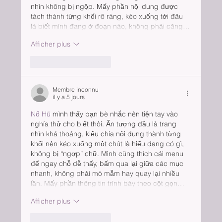
nhìn không bị ngộp. Mấy phần nội dung được 
tách thành từng khối rõ ràng, kéo xuống tới đâu 
là biết mình đang ở đoạn nào, không phải căng…
Afficher plus
J'aime
Répondre
Membre inconnu
il y a 5 jours
Nổ Hũ
 mình thấy bạn bè nhắc nên tiện tay vào 
nghía thử cho biết thôi. Ấn tượng đầu là trang 
nhìn khá thoáng, kiểu chia nội dung thành từng 
khối nên kéo xuống một chút là hiểu đang có gì, 
không bị “ngợp” chữ. Mình cũng thích cái menu 
để ngay chỗ dễ thấy, bấm qua lại giữa các mục 
nhanh, không phải mò mẫm hay quay lại nhiều 
lần. Mấy phần thông tin trình bày theo cột gọn…
Afficher plus
J'aime
Répondre